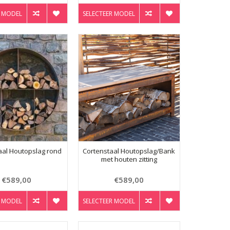
R MODEL
SELECTEER MODEL
aal Houtopslag rond
Cortenstaal Houtopslag/Bank
met houten zitting
€589,00
€589,00
R MODEL
SELECTEER MODEL