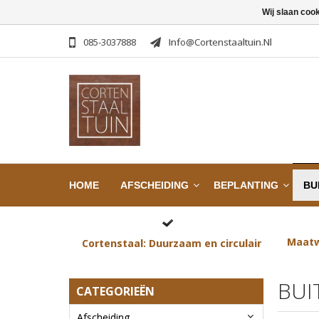
Wij slaan coo
085-3037888
Info@cortenstaaltuin.nl
HOME
AFSCHEIDING
BEPLANTING
BU
Maatw
Cortenstaal: Duurzaam en circulair
BUI
CATEGORIEËN
Afscheiding