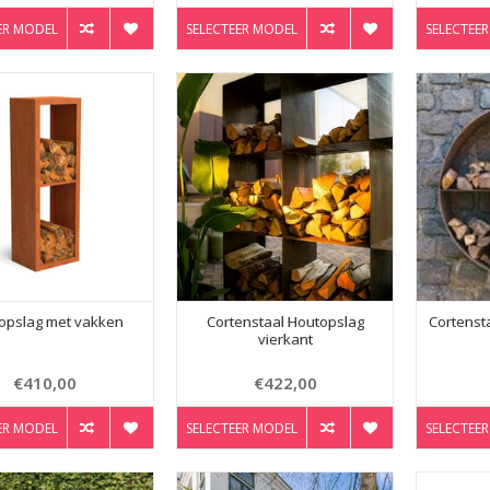
ER MODEL
SELECTEER MODEL
SELECTEE
opslag met vakken
Cortenstaal Houtopslag
Cortenst
vierkant
€410,00
€422,00
ER MODEL
SELECTEER MODEL
SELECTEE