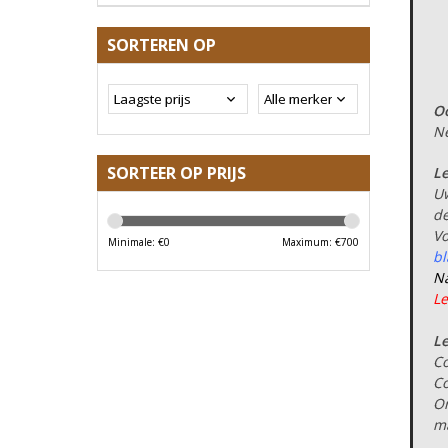
SORTEREN OP
Oo
Ne
SORTEER OP PRIJS
Le
Uw
de
Vo
Minimale: €
0
Maximum: €
700
b
Na
Le
Le
Co
Co
On
ma