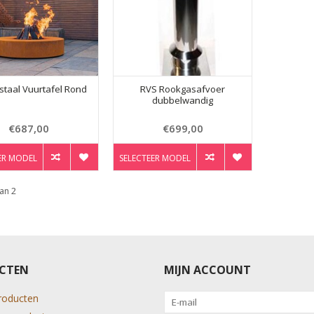
staal Vuurtafel Rond
RVS Rookgasafvoer
dubbelwandig
€687,00
€699,00
ER MODEL
SELECTEER MODEL
an 2
CTEN
MIJN ACCOUNT
producten