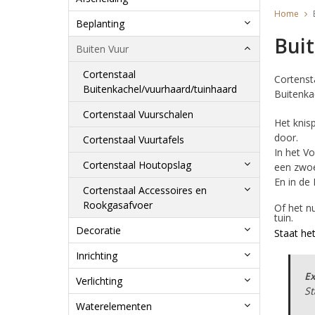
Home
Beplanting
Bui
Buiten Vuur
Cortenstaal
Cortenst
Buitenkachel/vuurhaard/tuinhaard
Buitenka
Cortenstaal Vuurschalen
Het knis
door.
Cortenstaal Vuurtafels
In het V
Cortenstaal Houtopslag
een zwo
En in de
Cortenstaal Accessoires en
Rookgasafvoer
Of het n
tuin.
Decoratie
Staa
t he
Inrichting
Ex
Verlichting
St
Waterelementen