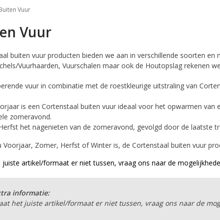
Buiten Vuur
ten Vuur
aal buiten vuur producten bieden we aan in verschillende soorten en 
chels/Vuurhaarden, Vuurschalen maar ook de Houtopslag rekenen we 
perende vuur in combinatie met de roestkleurige uitstraling van Corte
oorjaar is een Cortenstaal buiten vuur ideaal voor het opwarmen van 
ele zomeravond.
 Herfst het nagenieten van de zomeravond, gevolgd door de laatste tr
u Voorjaar, Zomer, Herfst of Winter is, de Cortenstaal buiten vuur pr
t juiste artikel/formaat er niet tussen, vraag ons naar de mogelijkhede
tra informatie:
aat het juiste artikel/formaat er niet tussen, vraag ons naar de mo