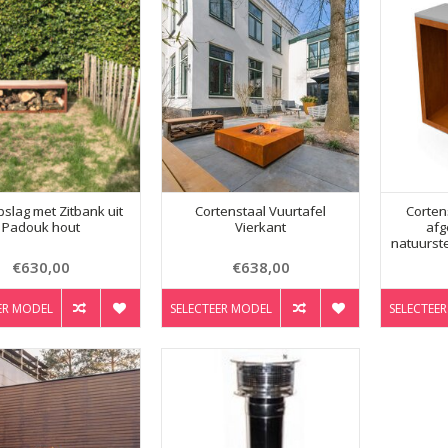
slag met Zitbank uit
Cortenstaal Vuurtafel
Corten
Padouk hout
Vierkant
afg
natuurst
€630,00
€638,00
ER MODEL
SELECTEER MODEL
SELECTEE