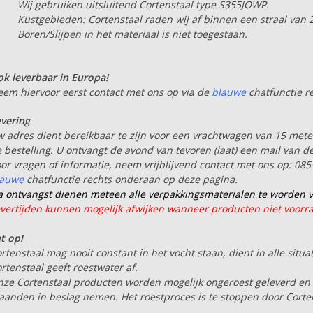
Wij gebruiken uitsluitend Cortenstaal type S355JOWP.
Kustgebieden: Cortenstaal raden wij af binnen een straal van 2
Boren/Slijpen in het materiaal is niet toegestaan.
k leverbaar in Europa!
em hiervoor eerst contact met ons op via de
blauwe
chatfunctie r
vering
 adres dient bereikbaar te zijn voor een vrachtwagen van 15 mete
 bestelling. U ontvangt de avond van tevoren (laat) een mail van d
or vragen of informatie, neem vrijblijvend contact met ons op: 08
lauwe
chatfunctie rechts onderaan op deze pagina.
 ontvangst dienen meteen alle verpakkingsmaterialen te worden v
vertijden kunnen mogelijk afwijken wanneer producten niet voorrad
t op!
rtenstaal mag nooit constant in het vocht staan, dient in alle situa
rtenstaal geeft roestwater af.
ze Cortenstaal producten worden mogelijk ongeroest geleverd en 
anden in beslag nemen.
Het roestproces is te stoppen door Corten