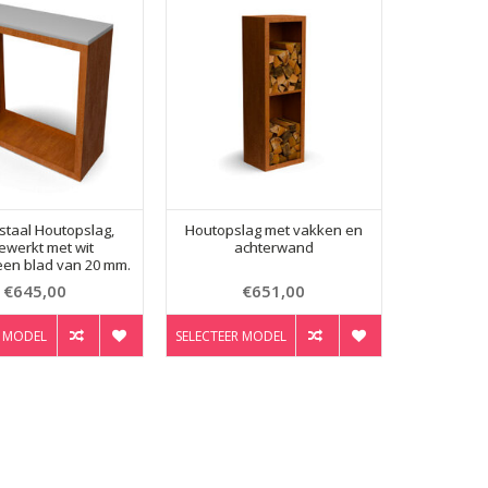
staal Houtopslag,
Houtopslag met vakken en
ewerkt met wit
achterwand
een blad van 20 mm.
€645,00
€651,00
R MODEL
SELECTEER MODEL