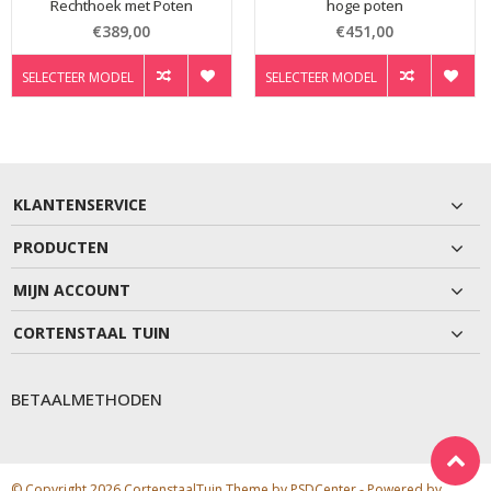
Rechthoek met Poten
hoge poten
€389,00
€451,00
SELECTEER MODEL
SELECTEER MODEL
KLANTENSERVICE
PRODUCTEN
MIJN ACCOUNT
CORTENSTAAL TUIN
BETAALMETHODEN
© Copyright 2026 CortenstaalTuin Theme by
PSDCenter
- Powered by