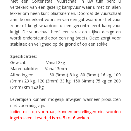
Met een Cortenstaal Vuurschaal in uw tuin bent u
verzekerd van een gezellig kampvuur waar u met z’n allen
lekker om heen kunt plaatsnemen. Doordat de vuurschaal
aan de onderkant voorzien van een gat waardoor het vuur
zuurstof krijgt waardoor u een gecontroleerd kampvuur
krijgt. De vuurschaal heeft een strak en stijlvol design en
wordt ondersteund door een ring (voet). Deze zorgt voor
stabiliteit en veiligheid op de grond of op een sokkel.
Specificaties:
Gewicht: Vanaf 8kg
Materiaaldikte: Vanaf 3mm
Afmetingen: 60 (3mm) 8 kg, 80 (3mm) 16 kg, 100
(3mm) 23 kg, 120 (3mm) 33 kg, 150 (4mm) 75 kg en 200
(5mm) cm 120 kg
L
evertijden kunnen mogelijk afwijken wanneer producten
niet voorradig zijn.
Indien niet op voorraad, kunnen bestellingen niet worden
ingetrokken. Levertijd is +/- 5 tot 6 weken.