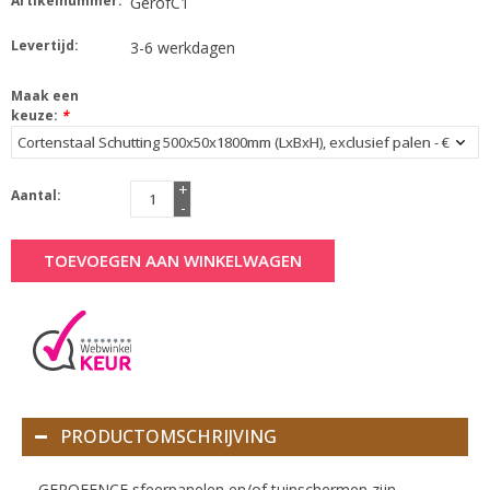
Artikelnummer:
GerofC1
Levertijd:
3-6 werkdagen
Maak een
keuze:
*
+
Aantal:
-
TOEVOEGEN AAN WINKELWAGEN
PRODUCTOMSCHRIJVING
GEROFENCE sfeerpanelen en/of tuinschermen zijn