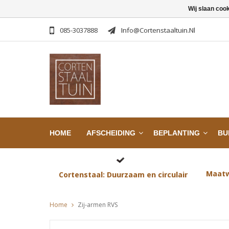
Wij slaan coo
085-3037888
Info@cortenstaaltuin.nl
HOME
AFSCHEIDING
BEPLANTING
BU
Maatw
Cortenstaal: Duurzaam en circulair
Home
Zij-armen RVS