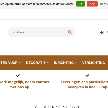
kies op om onze website te verbeteren. Is dat akkoord?
Ja
Nee
Meer 
ITEN VUUR
DECORATIE
INRICHTING
VERLICHTING
erk mogelijk, neem contact
Leveringen aan particulier
met ons op
bedrijven in heel Europ
ZIJ-ARMEN RVS