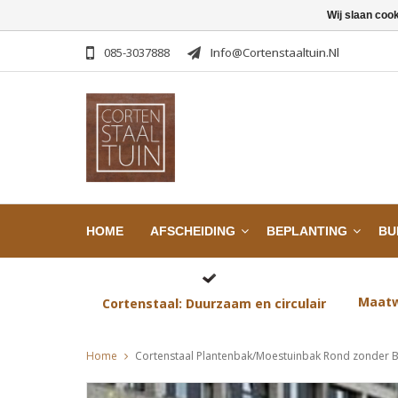
Wij slaan coo
085-3037888
Info@cortenstaaltuin.nl
HOME
AFSCHEIDING
BEPLANTING
BU
Maatw
Cortenstaal: Duurzaam en circulair
Home
Cortenstaal Plantenbak/Moestuinbak Rond zonder