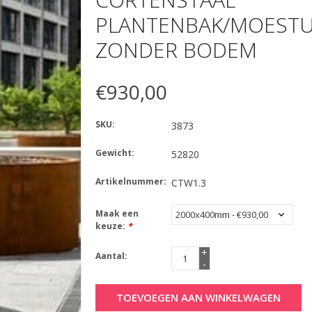
PLANTENBAK/MOESTU
ZONDER BODEM
€930,00
SKU:
3873
Gewicht:
52820
Artikelnummer:
CTW1.3
Maak een
keuze:
*
+
Aantal:
-
TOEVOEGEN AAN WINKELWAGEN