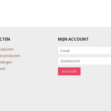
CTEN
MIJN ACCOUNT
producten
e producten
edingen
eed