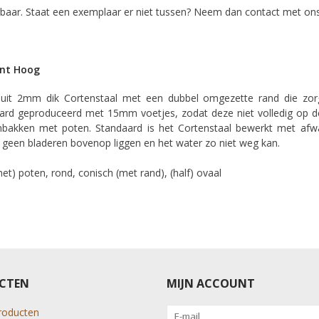
rbaar. Staat een exemplaar er niet tussen? Neem dan contact met on
ant Hoog
it 2mm dik Cortenstaal met een dubbel omgezette rand die zorgt 
aard geproduceerd met 15mm voetjes, zodat deze niet volledig op 
nbakken met poten. Standaard is het Cortenstaal bewerkt met afwa
ld geen bladeren bovenop liggen en het water zo niet weg kan.
t) poten, rond, conisch (met rand), (half) ovaal
CTEN
MIJN ACCOUNT
producten