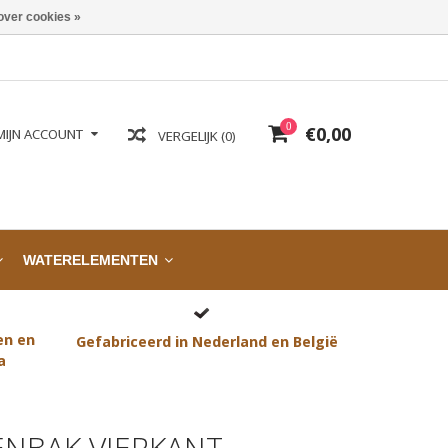
over cookies »
0
€0,00
MIJN ACCOUNT
VERGELIJK (0)
WATERELEMENTEN
en en
Gefabriceerd in Nederland en België
a
NBAK VIERKANT