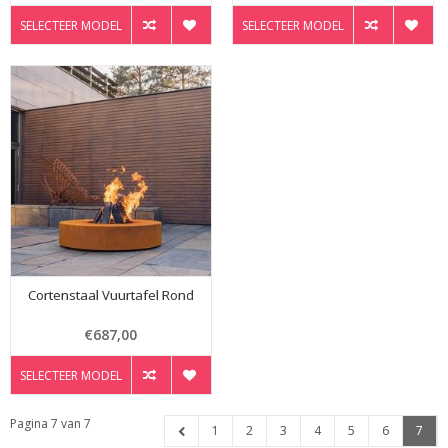
SELECTEER MODEL
SELECTEER MODEL
Cortenstaal Vuurtafel Rond
€687,00
SELECTEER MODEL
Pagina 7 van 7
1
2
3
4
5
6
7